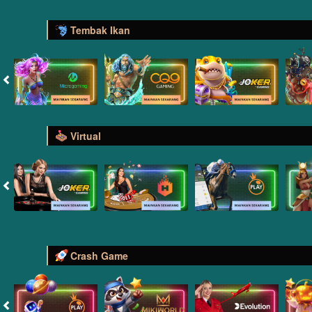
Tembak Ikan
Virtual
Crash Game