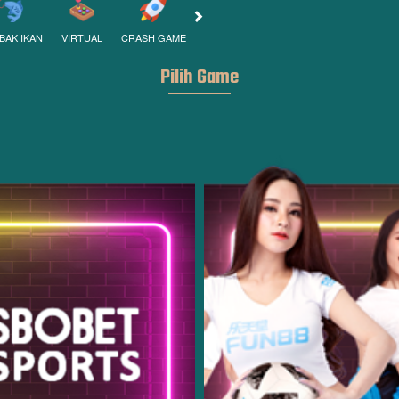
BAK IKAN
VIRTUAL
CRASH GAME
Pilih Game