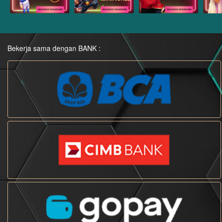
Bekerja sama dengan BANK :