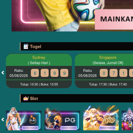
Togel
Sydney
Singapore
( Setiap Hari )
(Selasa, Jumat Off)
Rabu
Rabu
6
1
9
9
0
7
1
05/08/2026
05/08/2026
Tutup: 13:30 | Buka: 13:55
Tutup: 17:30 | Buka: 17:40
Slot