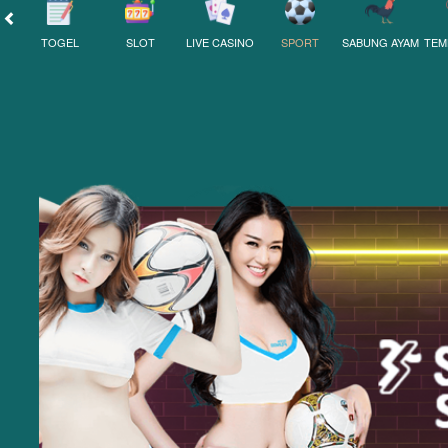
TOGEL
SLOT
LIVE CASINO
SPORT
SABUNG AYAM
TEM