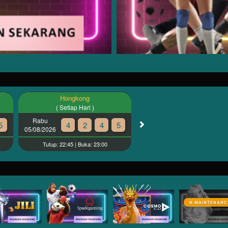
Hongkong
( Setiap Hari )
Rabu
5
4
2
4
5
05/08/2026
Tutup: 22:45 | Buka: 23:00
⚙ MAINTENANC