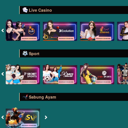
Live Casino
Sport
Sabung Ayam