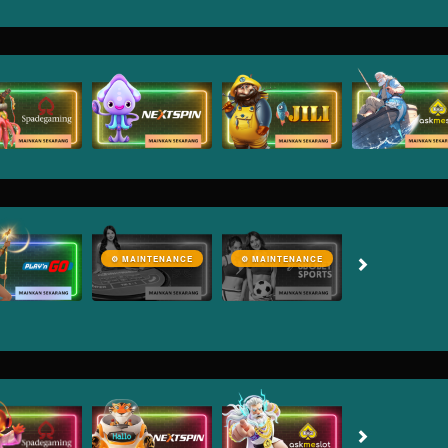
⚙ MAINTENANCE
⚙ MAINTENANCE