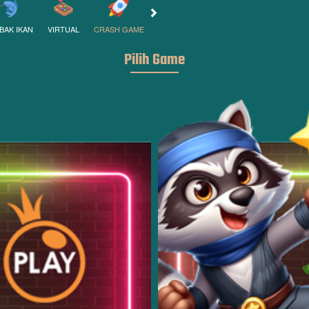
BAK IKAN
VIRTUAL
CRASH GAME
Pilih Game