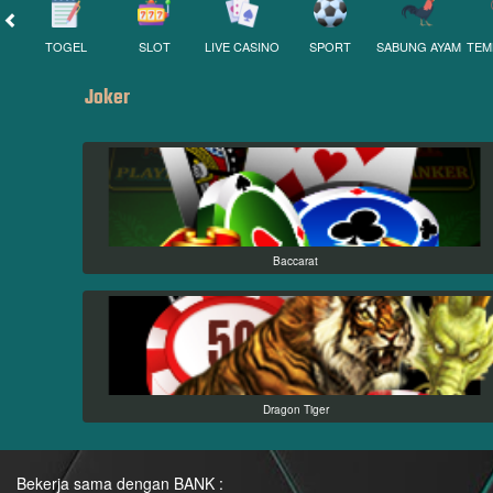
TOGEL
SLOT
LIVE CASINO
SPORT
SABUNG AYAM
TEM
Joker
Baccarat
Dragon Tiger
Bekerja sama dengan BANK :