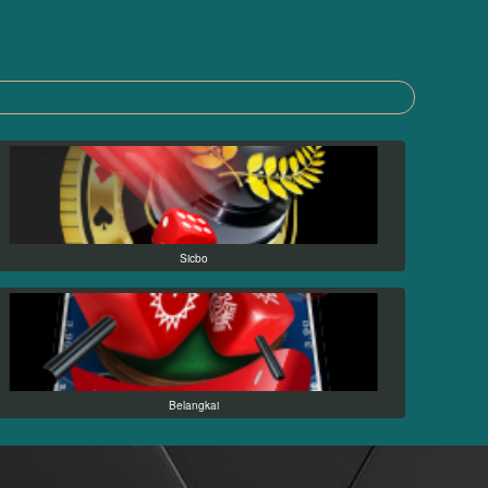
Sicbo
Belangkai