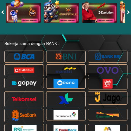
Bekerja sama dengan BANK :