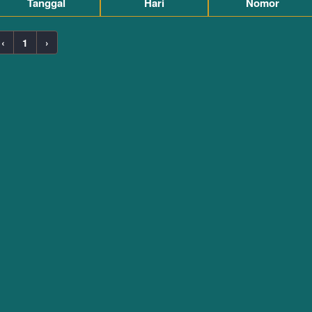
Tanggal
Hari
Nomor
‹
1
›